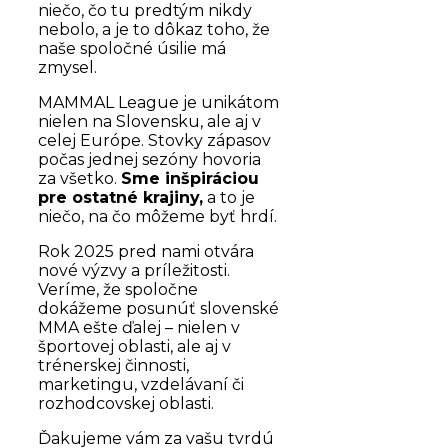
niečo, čo tu predtým nikdy
nebolo, a je to dôkaz toho, že
naše spoločné úsilie má
zmysel.
MAMMAL League je unikátom
nielen na Slovensku, ale aj v
celej Európe. Stovky zápasov
počas jednej sezóny hovoria
za všetko.
Sme inšpiráciou
pre ostatné krajiny,
a to je
niečo, na čo môžeme byť hrdí.
Rok 2025 pred nami otvára
nové výzvy a príležitosti.
Veríme, že spoločne
dokážeme posunúť slovenské
MMA ešte ďalej – nielen v
športovej oblasti, ale aj v
trénerskej činnosti,
marketingu, vzdelávaní či
rozhodcovskej oblasti.
Ďakujeme vám za vašu tvrdú