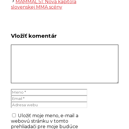
MAMMAL 51: Nová kapitola
slovenskej MMA scény
Vložiť komentár
Komentár
Meno
Email
Adresa
webu
Uložiť moje meno, e-mail a
webovú stránku v tomto
prehliadači pre moje budúce