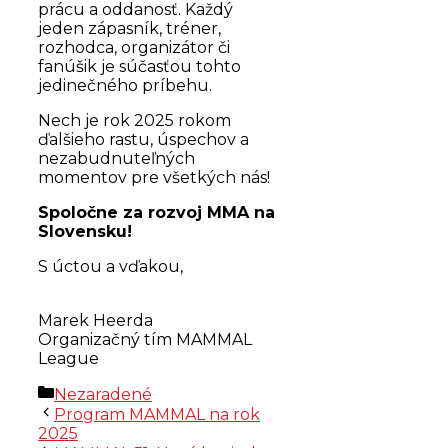
prácu a oddanosť. Každý
jeden zápasník, tréner,
rozhodca, organizátor či
fanúšik je súčasťou tohto
jedinečného príbehu.
Nech je rok 2025 rokom
ďalšieho rastu, úspechov a
nezabudnuteľných
momentov pre všetkých nás!
Spoločne za rozvoj MMA na
Slovensku!
S úctou a vďakou,
Marek Heerda
Organizačný tím MAMMAL
League
Kategórie
Nezaradené
Program MAMMAL na rok
2025