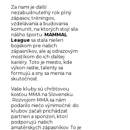
Za nami je ďalší
nezabudnuteľný rok plný
zápasov, tréningov,
vzdelávania a budovania
komunít, na ktorých stojí sila
nášho športu.
MAMMAL
League
sa stala nielen
bojiskom pre našich
zápasníkov, ale aj odrazovým
mostíkom do ich ďalšej
kariéry. Toto je miesto, kde
výkon rastie, talenty sa
formujú a sny sa menia na
skutočnosť.
Vaše kluby sú chrbtovou
kosťou MMA na Slovensku.
Rozvojom MMA sa nám
podarilo niečo výnimočné: do
klubov začali prichádzať
partneri a sponzori, ktorí
podporujú našich
amatérskych zápasníkov. To je