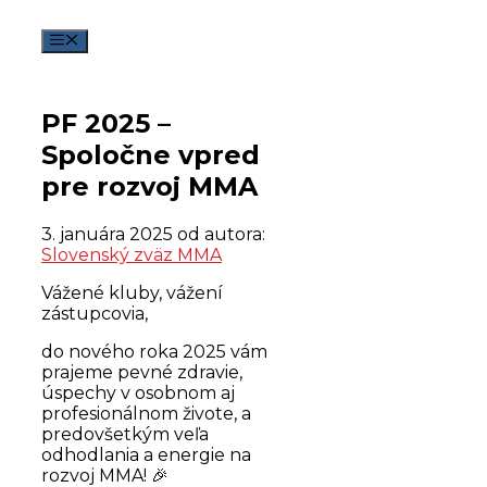
Preskočiť
na
Menu
obsah
PF 2025 –
Spoločne vpred
pre rozvoj MMA
3. januára 2025
od autora:
Slovenský zväz MMA
Vážené kluby, vážení
zástupcovia,
do nového roka 2025 vám
prajeme pevné zdravie,
úspechy v osobnom aj
profesionálnom živote, a
predovšetkým veľa
odhodlania a energie na
rozvoj MMA! 🎉