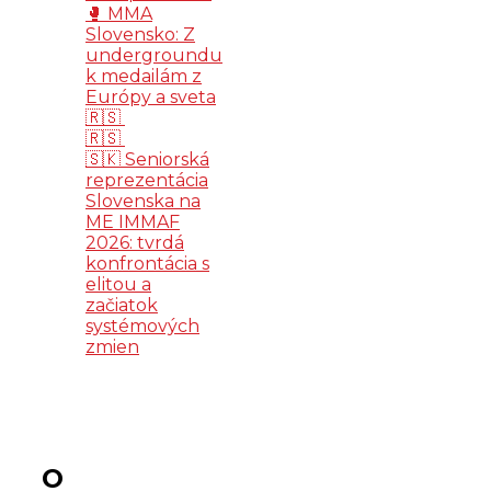
🥊 MMA
Slovensko: Z
undergroundu
k medailám z
Európy a sveta
🇷🇸
🇷🇸
🇸🇰 Seniorská
reprezentácia
Slovenska na
ME IMMAF
2026: tvrdá
konfrontácia s
elitou a
začiatok
systémových
zmien
O