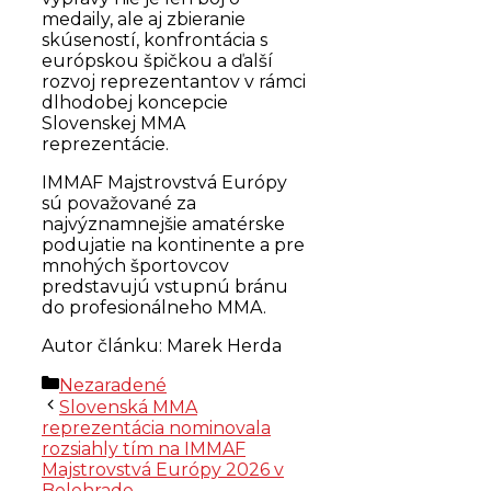
medaily, ale aj zbieranie
skúseností, konfrontácia s
európskou špičkou a ďalší
rozvoj reprezentantov v rámci
dlhodobej koncepcie
Slovenskej MMA
reprezentácie.
IMMAF Majstrovstvá Európy
sú považované za
najvýznamnejšie amatérske
podujatie na kontinente a pre
mnohých športovcov
predstavujú vstupnú bránu
do profesionálneho MMA.
Autor článku: Marek Herda
Kategórie
Nezaradené
Slovenská MMA
reprezentácia nominovala
rozsiahly tím na IMMAF
Majstrovstvá Európy 2026 v
Belehrade