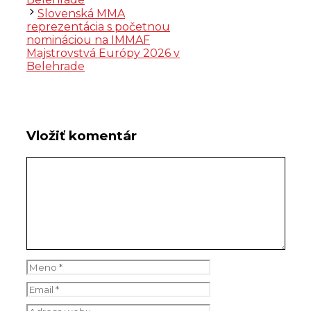
Slovenská MMA
reprezentácia s početnou
nomináciou na IMMAF
Majstrovstvá Európy 2026 v
Belehrade
Vložiť komentár
Komentár
Meno
Email
Adresa