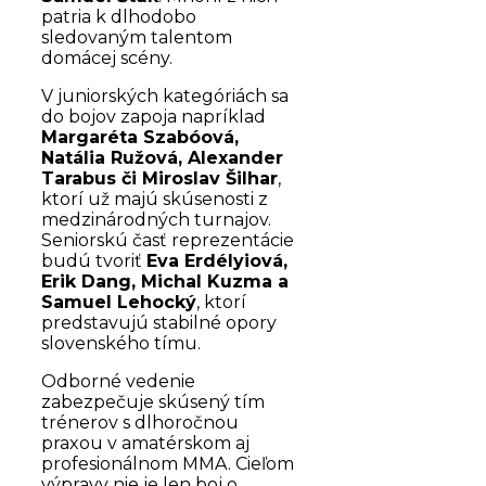
patria k dlhodobo
sledovaným talentom
domácej scény.
V juniorských kategóriách sa
do bojov zapoja napríklad
Margaréta Szabóová,
Natália Ružová, Alexander
Tarabus či Miroslav Šilhar
,
ktorí už majú skúsenosti z
medzinárodných turnajov.
Seniorskú časť reprezentácie
budú tvoriť
Eva Erdélyiová,
Erik Dang, Michal Kuzma a
Samuel Lehocký
, ktorí
predstavujú stabilné opory
slovenského tímu.
Odborné vedenie
zabezpečuje skúsený tím
trénerov s dlhoročnou
praxou v amatérskom aj
profesionálnom MMA. Cieľom
výpravy nie je len boj o