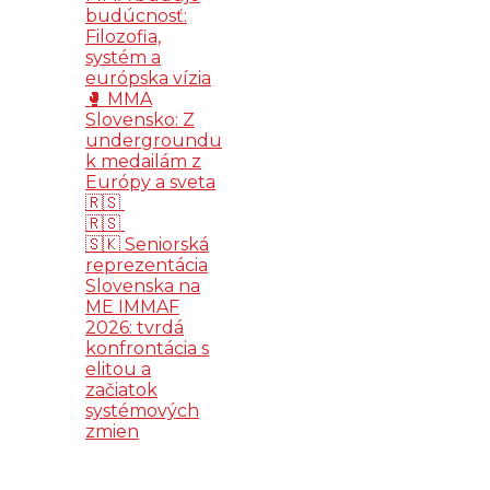
budúcnosť:
Filozofia,
systém a
európska vízia
🥊 MMA
Slovensko: Z
undergroundu
k medailám z
Európy a sveta
🇷🇸
🇷🇸
🇸🇰 Seniorská
reprezentácia
Slovenska na
ME IMMAF
2026: tvrdá
konfrontácia s
elitou a
začiatok
systémových
zmien