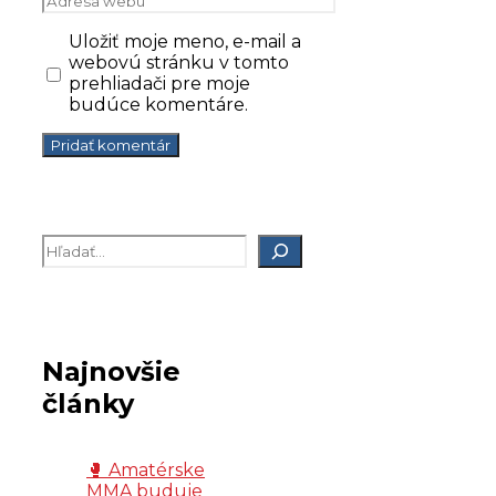
webu
Uložiť moje meno, e-mail a
webovú stránku v tomto
prehliadači pre moje
budúce komentáre.
Hľadať
Najnovšie
články
🥊 Amatérske
MMA buduje