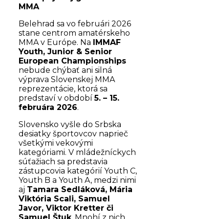
MMA
Belehrad sa vo februári 2026
stane centrom amatérskeho
MMA v Európe. Na
IMMAF
Youth, Junior & Senior
European Championships
nebude chýbať ani silná
výprava Slovenskej MMA
reprezentácie, ktorá sa
predstaví v období
5. – 15.
februára 2026
.
Slovensko vyšle do Srbska
desiatky športovcov naprieč
všetkými vekovými
kategóriami. V mládežníckych
súťažiach sa predstavia
zástupcovia kategórií Youth C,
Youth B a Youth A, medzi nimi
aj
Tamara Sedláková, Mária
Viktória Scali, Samuel
Javor, Viktor Kretter či
Samuel Štuk
. Mnohí z nich